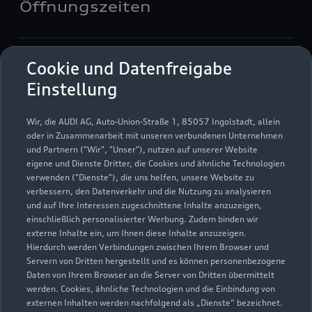
Öffnungszeiten
Service
Cookie und Datenfreigabe
Geschlossen
,
öffnet am
Montag 07:30
Einstellung
Teile & Zubehörverkauf
Wir, die AUDI AG, Auto-Union-Straße 1, 85057 Ingolstadt, allein
Geschlossen
,
öffnet am
Montag 07:30
oder in Zusammenarbeit mit unseren verbundenen Unternehmen
und Partnern ("Wir", "Unser"), nutzen auf unserer Website
eigene und Dienste Dritter, die Cookies und ähnliche Technologien
Verkauf
verwenden ("Dienste"), die uns helfen, unsere Website zu
Geschlossen
,
öffnet am
Montag 08:00
verbessern, den Datenverkehr und die Nutzung zu analysieren
und auf Ihre Interessen zugeschnittene Inhalte anzuzeigen,
einschließlich personalisierter Werbung. Zudem binden wir
externe Inhalte ein, um Ihnen diese Inhalte anzuzeigen.
Hierdurch werden Verbindungen zwischen Ihrem Browser und
Servern von Dritten hergestellt und es können personenbezogene
Daten von Ihrem Browser an die Server von Dritten übermittelt
werden. Cookies, ähnliche Technologien und die Einbindung von
externen Inhalten werden nachfolgend als „Dienste“ bezeichnet.