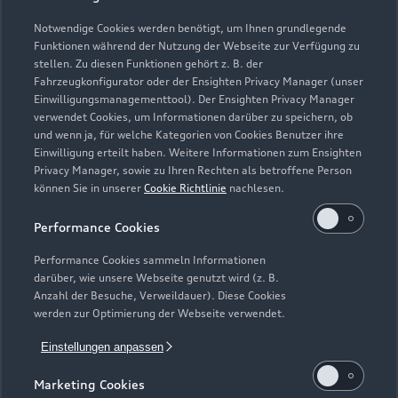
Notwendige Cookies werden benötigt, um Ihnen grundlegende
Zur Inspektion
Funktionen während der Nutzung der Webseite zur Verfügung zu
stellen. Zu diesen Funktionen gehört z. B. der
Fahrzeugkonfigurator oder der Ensighten Privacy Manager (unser
Einwilligungsmanagementtool). Der Ensighten Privacy Manager
Zurück nach oben
verwendet Cookies, um Informationen darüber zu speichern, ob
und wenn ja, für welche Kategorien von Cookies Benutzer ihre
Einwilligung erteilt haben. Weitere Informationen zum Ensighten
Modelle
Privacy Manager, sowie zu Ihren Rechten als betroffene Person
können Sie in unserer
Cookie Richtlinie
nachlesen.
Kaufen & leasen
Alle Modelle
Performance Cookies
Modelle vergleichen
Service & Zubehör
Performance Cookies sammeln Informationen
Neuwagensuche
darüber, wie unsere Webseite genutzt wird (z. B.
Elektromodelle
Anzahl der Besuche, Verweildauer). Diese Cookies
Gebrauchtwagensuche
Support
werden zur Optimierung der Webseite verwendet.
Saisonale Angebote
Plug-in-Hybride
Gebrauchtwagen
Einstellungen anpassen
Audi Services
Über Audi
Kundenservice
Finanzierung
Marketing Cookies
Garantie