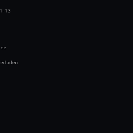
11-13
.de
erladen