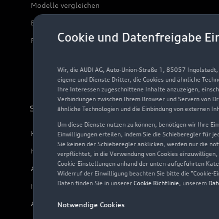
Modelle vergleichen
Elektromodelle
Cookie und Datenfreigabe Ei
Plug-in-Hybride
Wir, die AUDI AG, Auto-Union-Straße 1, 85057 Ingolstadt
eigene und Dienste Dritter, die Cookies und ähnliche Tech
Ihre Interessen zugeschnittene Inhalte anzuzeigen, einsc
Verbindungen zwischen Ihrem Browser und Servern von Dri
Support
ähnliche Technologien und die Einbindung von externen In
Um diese Dienste nutzen zu können, benötigen wir Ihre Einw
Kundenservice
Einwilligungen erteilen, indem Sie die Schieberegler für j
Sie keinen der Schieberegler anklicken, werden nur die no
Händlersuche
verpflichtet, in die Verwendung von Cookies einzuwilligen,
Cookie-Einstellungen anhand der unten aufgeführten Kateg
Audi Code
Widerruf der Einwilligung beachten Sie bitte die "Cookie
Daten finden Sie in unserer
Cookie Richtlinie
, unserem
Dat
Häufige Fragen (FAQ)
Audi Online Beratung
Notwendige Cookies