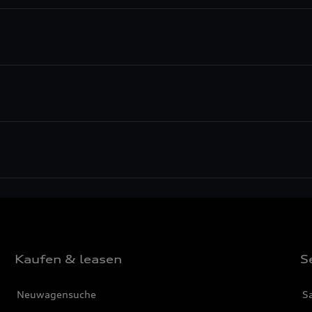
Kaufen & leasen
S
Neuwagensuche
S