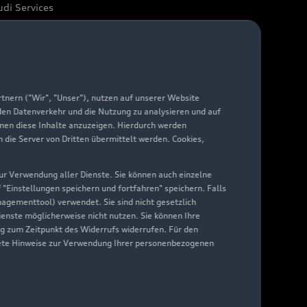
di Services
arantie
di digital services
yAudi
nern ("Wir", "Unser"), nutzen auf unserer Website
 den Datenverkehr und die Nutzung zu analysieren und auf
hnen diese Inhalte anzuzeigen. Hierdurch werden
die Server von Dritten übermittelt werden. Cookies,
 zur Verwendung aller Dienste. Sie können auch einzelne
f "Einstellungen speichern und fortfahren" speichern. Falls
nagementtool) verwendet. Sie sind nicht gesetzlich
Dienste möglicherweise nicht nutzen. Sie können Ihre
ng zum Zeitpunkt des Widerrufs widerrufen. Für den
nkrete Hinweise zur Verwendung Ihrer personenbezogenen