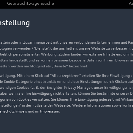
Gebrauchtwagensuche
Au
Gebrauchtwagen
G
nstellung
Finanzierung
Au
Aktionen & Angebote
m
, allein oder in Zusammenarbeit mit unseren verbundenen Unternehmen und Part
Geschäftskunden
nologien verwenden ("Dienste"), die uns helfen, unsere Website zu verbessern,
hließlich personalisierter Werbung. Zudem binden wir externe Inhalte ein, um I
tten hergestellt und es können personenbezogene Daten von Ihrem Browser an 
Über Audi
halten werden nachfolgend als „Dienste“ bezeichnet.
illigung. Mit einem Klick auf "Alle akzeptieren" erteilen Sie Ihre Einwilligung
Unternehmen
ede Cookie-Kategorie einzeln anklicken und diese Einstellungen durch Klicken au
twendigen Cookies (z. B. der Ensighten Privacy Manager, unser Einwilligungsma
Karriere
 aber wenn Sie Ihre Einwilligung nicht erteilen, können Sie bestimmte unserer 
orien von Cookies verwalten. Sie können Ihre Einwilligung jederzeit mit Wirku
Investor Relations
-Einstellungen" in der Fußzeile der Webseite. Weitere Informationen sowie ko
enschutzhinweis
und im
Impressum
.
Presse & Media Center
Datenschutz